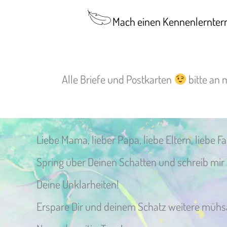
Mach einen Kennenlernterm
Alle Briefe und Postkarten
bitte an 
Liebe Mama, lieber Papa, liebe Eltern, liebe Fa
Spring über Deinen Schatten und schreib mir a
Deine Unklarheiten!
Erspare Dir und deinem Schatz weitere müh